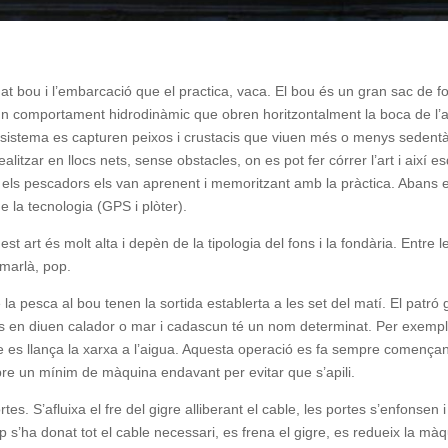
at bou i l’embarcació que el practica, vaca. El bou és un gran sac de f
 comportament hidrodinàmic que obren horitzontalment la boca de l’art
 sistema es capturen peixos i crustacis que viuen més o menys sedentà
tzar en llocs nets, sense obstacles, on es pot fer córrer l’art i així e
 els pescadors els van aprenent i memoritzant amb la pràctica. Abans e
de la tecnologia (GPS i plòter).
 art és molt alta i depèn de la tipologia del fons i la fondària. Entre l
amarlà, pop.
 la pesca al bou tenen la sortida establerta a les set del matí. El patró
s en diuen calador o mar i cadascun té un nom determinat. Per exempl
 que es llança la xarxa a l’aigua. Aquesta operació es fa sempre començant
mpre un mínim de màquina endavant per evitar que s’apili.
rtes. S’afluixa el fre del gigre alliberant el cable, les portes s’enfonse
 s’ha donat tot el cable necessari, es frena el gigre, es redueix la màqu