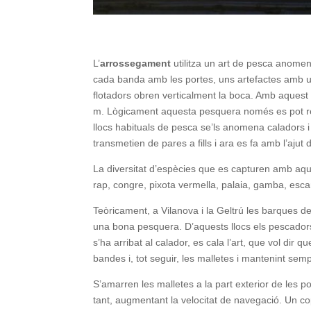
L’
arrossegament
utilitza un art de pesca anomen
cada banda amb les portes, uns artefactes amb un
flotadors obren verticalment la boca. Amb aquest
m. Lògicament aquesta pesquera només es pot reali
llocs habituals de pesca se’ls anomena caladors i
transmetien de pares a fills i ara es fa amb l’ajut 
La diversitat d’espècies que es capturen amb aquest
rap, congre, pixota vermella, palaia, gamba, esc
Teòricament, a Vilanova i la Geltrú les barques de
una bona pesquera. D’aquests llocs els pescador
s’ha arribat al calador, es cala l’art, que vol dir
bandes i, tot seguir, les malletes i mantenint se
S’amarren les malletes a la part exterior de les po
tant, augmentant la velocitat de navegació. Un cop