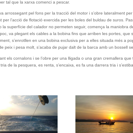
er tal que la xarxa comenci a pescar.
arrossegant pel fons per la tracció del motor i s’obre lateralment per l
 per l’acció de flotació exercida per les boles del buldau de suros. Pas
o la superfície del calador no permeten seguir, comença la maniobra de x
poc, va plegant els cables a la bobina fins que arriben les portes, que s
lment, s’enrotllen en una bobina exclusiva per a elles situada més a po
de peix i pesa molt, s’acaba de pujar dalt de la barca amb un bossell se
tzant els cornalons i se l’obre per una lligada o una gran cremallera que
tria de la pesquera, es renta, s’encaixa, es fa una darrera tria i s’estib