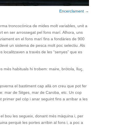
Encerclament
→
orma troncocònica de mides molt variables, unit a
 en ser arrossegat pel fons marí. Alhora, uns
riament en el fons marí fins a fondàries de 900
sdevé un sistema de pesca molt poc selectiu. Als
s localitzaven a través de les “senyes” que es
es més habituals hi trobem: maire, bròtola, lluç,
 governa el bastiment cap allà on creu que pot fer
e: mar de Sitges, mar de Caroba, etc. Un cop
 primer pel cóp i anar seguint fins a arribar a les
n i el bou les segueix, donant més màquina i, per
ina perquè les portes arribin al fons i, a poc a