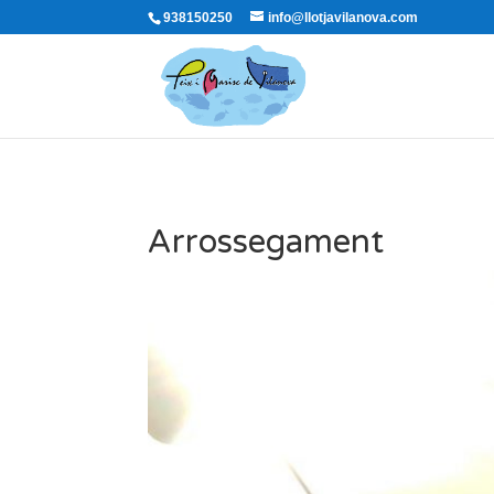
938150250
info@llotjavilanova.com
Arrossegament