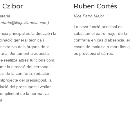
s Czibor
Ruben Cortés
etaria
Vice Patró Major
retaria@llotjavilanova.com)
La seva funció principal es
nció principal és la direcció i la
substituir el patró major de la
dinació general tècnica i
confraria en cas d’absència, e
nistrativa dels òrgans de la
casos de malaltia o mort fins 
raria. Juntament a aquesta,
es proveeixi el càrrec.
é realitza altres funcions com:
mir la direcció del personal i
eis de la confraria, redactar
antprojecte del pressupost, la
dació del pressupost i vetllar
compliment de la normativa
t.