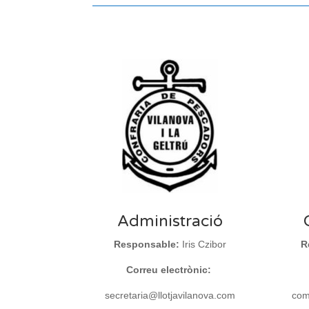
Administració
Responsable:
Iris Czibor
R
Correu electrònic:
secretaria@llotjavilanova.com
come