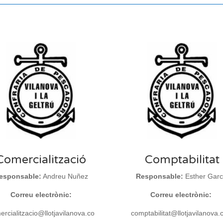
Comercialització
Comptabilitat
esponsable:
Andreu Nuñez
Responsable:
Esther Garc
Correu electrònic:
Correu electrònic:
rcialitzacio@llotjavilanova.co
comptabilitat@llotjavilanova