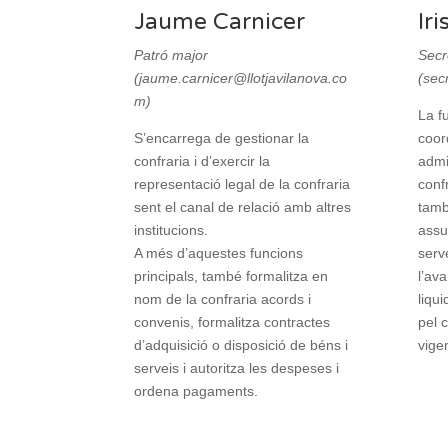
Jaume Carnicer
Iri
Patró major
Secr
(jaume.carnicer@llotjavilanova.co
(sec
m)
La fu
S’encarrega de gestionar la
coor
confraria i d’exercir la
admi
representació legal de la confraria
conf
sent el canal de relació amb altres
tamb
institucions.
assu
A més d’aquestes funcions
serv
principals, també formalitza en
l’av
nom de la confraria acords i
liqui
convenis, formalitza contractes
pel 
d’adquisició o disposició de béns i
vigen
serveis i autoritza les despeses i
ordena pagaments.