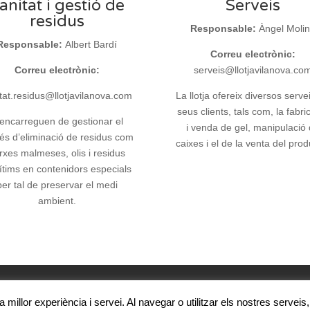
anitat i gestió de
Serveis
residus
Responsable:
Àngel Moli
Responsable:
Albert Bardí
Correu electrònic:
Correu electrònic:
serveis@llotjavilanova.co
tat.residus@llotjavilanova.com
La llotja ofereix diversos serve
seus clients, tals com, la fabri
encarreguen de gestionar el
i venda de gel, manipulació
és d’eliminació de residus com
caixes i el de la venta del prod
rxes malmeses, olis i residus
ítims en contenidors especials
per tal de preservar el medi
ambient.
na millor experiència i servei. Al navegar o utilitzar els nostres servei