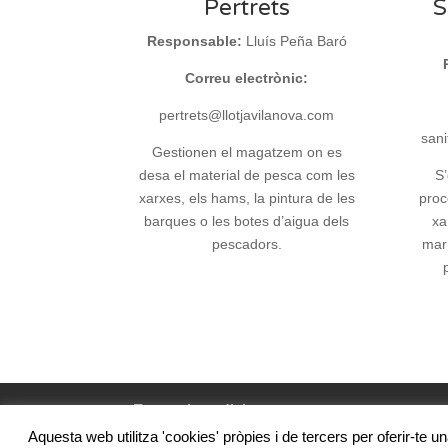
Pertrets
S
Responsable:
Lluís Peña Baró
Correu electrònic:
pertrets@llotjavilanova.com
sani
Gestionen el magatzem on es
desa el material de pesca com les
S’
xarxes, els hams, la pintura de les
proc
barques o les botes d’aigua dels
xa
pescadors.
mar
Termes i condicions
Aquesta web utilitza 'cookies' pròpies i de tercers per oferir-te u