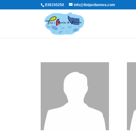
938150250
info@llotjavilanova.com