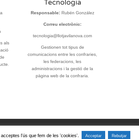
Tecnologia
na
Responsable:
Rubén González
Correu electrònic:
m
tecnologia@llotjavilanova.com
is als
Gestionen tot tipus de
cació
comunicacions entre les confraries,
 de
les federacions, les
ucte.
administracions i la gestió de la
pàgina web de la confraria.
s, acceptes l'ús que fem de les 'cookies'.
Acceptar
Rebutjar