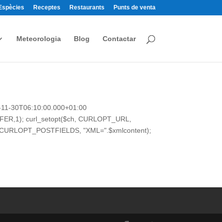
Espècies
Receptes
Restaurants
Punts de venta
Meteorologia
Blog
Contactar
-11-30T06:10:00.000+01:00
FER,1); curl_setopt($ch, CURLOPT_URL,
$ch, CURLOPT_POSTFIELDS, "XML=".$xmlcontent);