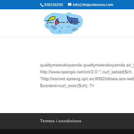
938150250
info@llotjavilanova.com
qualitymeteoboyamda
qualitymeteoboyamda
air
http://www.opengis.net/om/2.0
"; curl_setopt($
"http://esonet.epsevg.upc.es:8082/obsea-sos-w
$content=curl_exec($ch); ?>
Termes i condicions