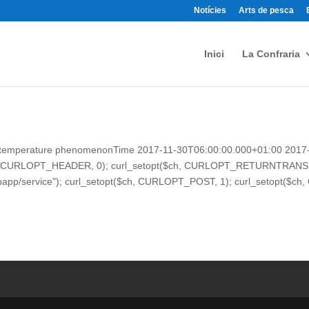
Notícies
Arts de pesca
Inici
La Confraria
_temperature
phenomenonTime
2017-11-30T06:00:00.000+01:00
2017
ch, CURLOPT_HEADER, 0); curl_setopt($ch, CURLOPT_RETURNTRANS
ebapp/service"); curl_setopt($ch, CURLOPT_POST, 1); curl_setopt(