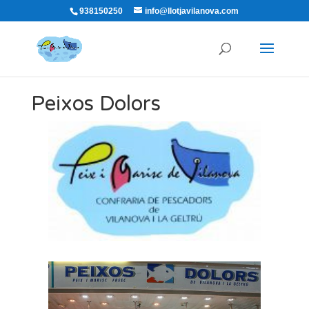
938150250
info@llotjavilanova.com
Peixos Dolors