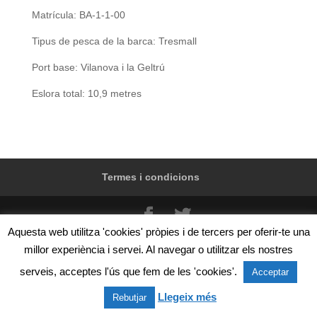
Matrícula: BA-1-1-00
Tipus de pesca de la barca: Tresmall
Port base: Vilanova i la Geltrú
Eslora total: 10,9 metres
Termes i condicions
Aquesta web utilitza 'cookies' pròpies i de tercers per oferir-te una
@Confraria de pescadors de Vilanova i la Geltrú, Zona
millor experiència i servei. Al navegar o utilitzar els nostres
de servei del port s/n, 08800 Vilanova i la Geltrú.
serveis, acceptes l'ús que fem de les 'cookies'.
Telèfon: +34 93 815 02 50
Acceptar
Llegeix més
Rebutjar