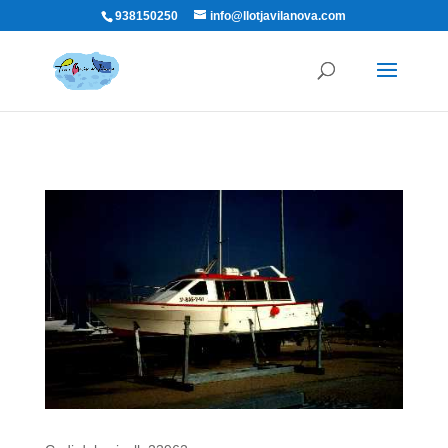
938150250
info@llotjavilanova.com