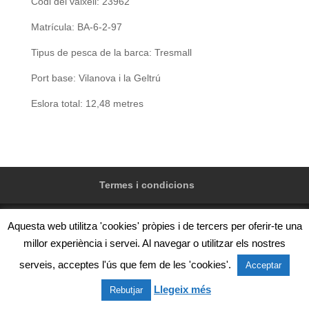
Codi del vaixell: 23962
Matrícula: BA-6-2-97
Tipus de pesca de la barca: Tresmall
Port base: Vilanova i la Geltrú
Eslora total: 12,48 metres
Termes i condicions
Aquesta web utilitza 'cookies' pròpies i de tercers per oferir-te una
millor experiència i servei. Al navegar o utilitzar els nostres
@Confraria de pescadors de Vilanova i la Geltrú, Zona
de servei del port s/n, 08800 Vilanova i la Geltrú.
serveis, acceptes l'ús que fem de les 'cookies'.
Acceptar
Telèfon: +34 93 815 02 50
Llegeix més
Rebutjar