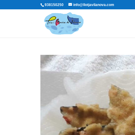
938150250
info@llotjavilanova.com