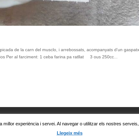
picada de la carn del musclo, i arrebossats, acompanyats d’un gaspatx
os Per al farciment: 1 ceba farina pa ratllat 3 ous 250cc...
na millor experiència i servei. Al navegar o utilitzar els nostres servei
Zona de servei del port s/n, 08800 Vilanova i la Geltrú. Telèfon: +34 9
Llegeix més