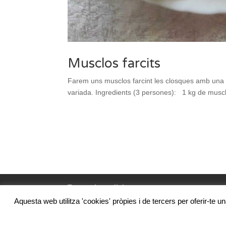
Musclos farcits
Farem uns musclos farcint les closques amb una 
variada. Ingredients (3 persones): 1 kg de muscl
Termes i condicions
Aquesta web utilitza 'cookies' pròpies i de tercers per oferir-te u
@Confraria de pescadors de Vilanova i la Geltrú, 