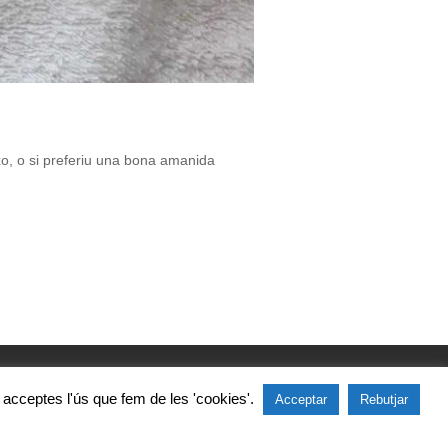
o, o si preferiu una bona amanida
s, acceptes l'ús que fem de les 'cookies'.
Acceptar
Rebutjar
3 815 02 50