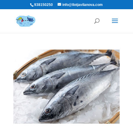
938150250
info@llotjavilanova.com