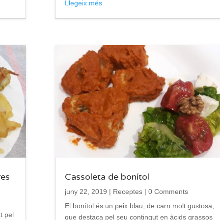
Llegeix més
res
Cassoleta de bonítol
juny 22, 2019
|
Receptes
| 0 Comments
El bonítol és un peix blau, de carn molt gustosa,
t pel
que destaca pel seu contingut en àcids grassos