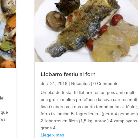
Llobarro festiu al forn
des. 21, 2018
|
Receptes
| 0 Comments
Un plat de festa. El llobarro és un peix amb molt
le.
poc greix i moltes proteïnes i la seva carn és molt
fina i saborosa, i ens aporta també potassi, fòsfor,
 que
ferro i vitamina B. Ingredients: (per a 4 persones)
res
2 llobarros en filets (1,5 kg. aprox.) 4 xampinyons
grans 4...
Llegeix més