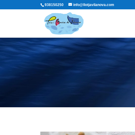
938150250
info@llotjavilanova.com