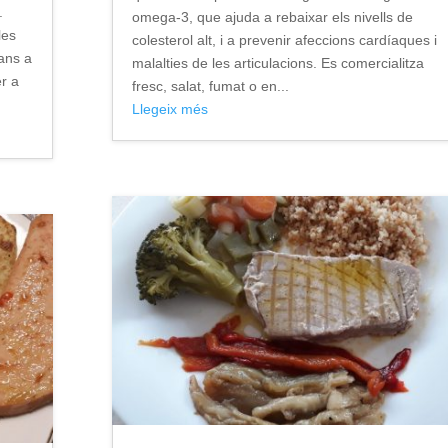
.
omega-3, que ajuda a rebaixar els nivells de
les
colesterol alt, i a prevenir afeccions cardíaques i
rans a
malalties de les articulacions. Es comercialitza
er a
fresc, salat, fumat o en...
Llegeix més