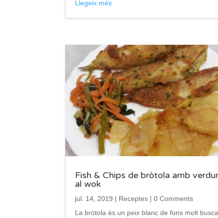
Llegeix més
Fish & Chips de bròtola amb verdu
al wok
jul. 14, 2019
|
Receptes
| 0 Comments
La bròtola és un peix blanc de fons molt busca