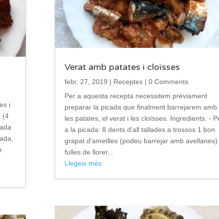
Verat amb patates i cloïsses
febr. 27, 2019
|
Receptes
| 0 Comments
Per a aquesta recepta necessitem prèviament
es i
preparar la picada que finalment barrejarem amb
 (4
les patates, el verat i les cloïsses. Ingredients: - P
cada
a la picada: 8 dents d'all tallades a trossos 1 bon
lada,
grapat d'ametlles (podeu barrejar amb avellanes)
e
fulles de llorer...
Llegeix més