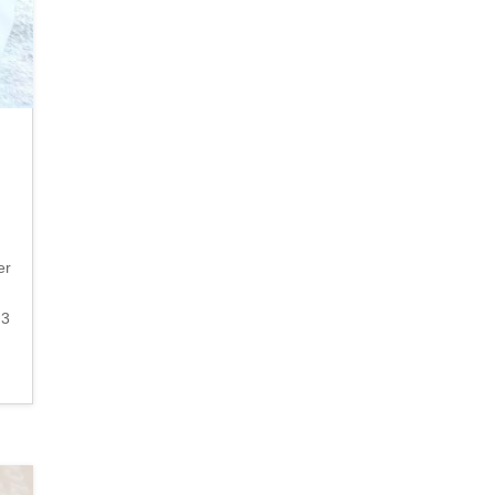
er
 3