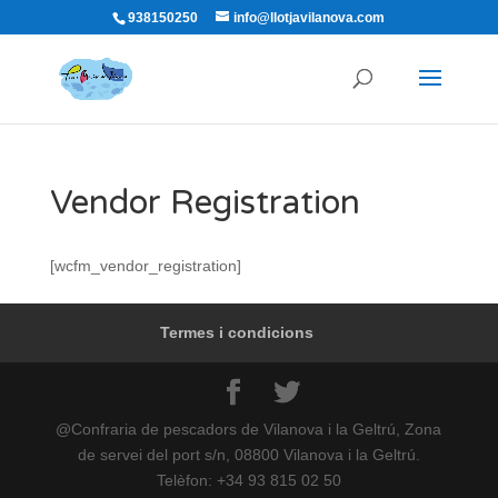
938150250
info@llotjavilanova.com
Vendor Registration
[wcfm_vendor_registration]
Termes i condicions
@Confraria de pescadors de Vilanova i la Geltrú, Zona
de servei del port s/n, 08800 Vilanova i la Geltrú.
Telèfon: +34 93 815 02 50