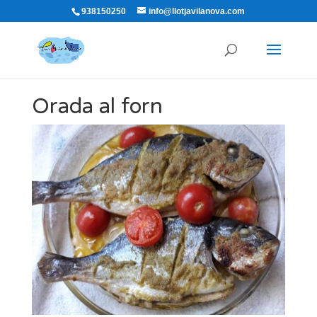
938150250
info@llotjavilanova.com
Orada al forn