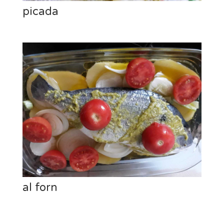
picada
al forn