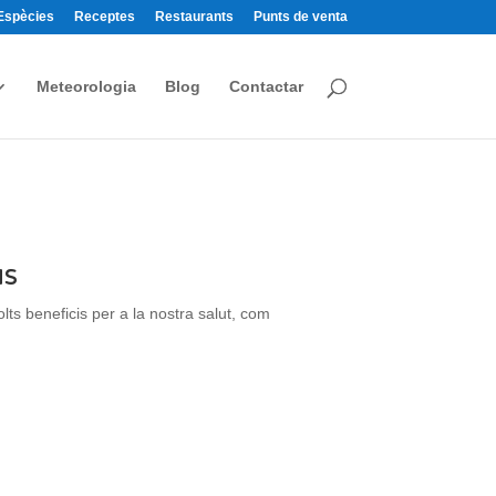
Espècies
Receptes
Restaurants
Punts de venta
Meteorologia
Blog
Contactar
us
ts beneficis per a la nostra salut, com