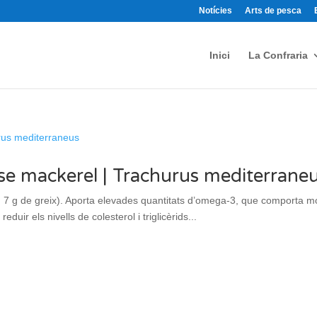
Notícies
Arts de pesca
Inici
La Confraria
horse mackerel | Trachurus mediterrane
n 7 g de greix). Aporta elevades quantitats d’omega-3, que comporta mol
eduir els nivells de colesterol i triglicèrids...