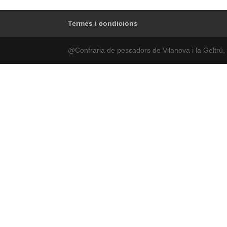
Termes i condicions
@Confraria de pescadors de Vilanova i la Geltrú, 