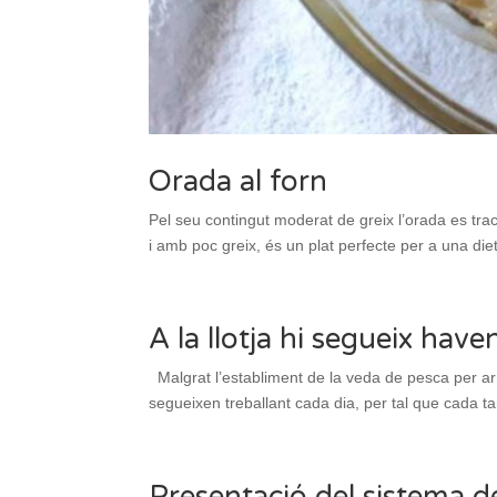
Orada al forn
Pel seu contingut moderat de greix l’orada es tra
i amb poc greix, és un plat perfecte per a una diet
A la llotja hi segueix have
Malgrat l’establiment de la veda de pesca per a
segueixen treballant cada dia, per tal que cada tar
Presentació del sistema de