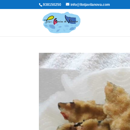
938150250
info@llotjavilanova.com