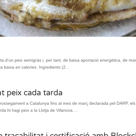
cta d’un peix semigràs i, per tant, de baixa aportació energètica, de m
a baixa en calories. Ingredients (2...
nt peix cada tarda
rrossegament a Catalunya fins al mes de març declarada pel DARP, els 
da hi hagi peix a la Llotja de Vilanova....
 traçabilitat i certificació amb Block