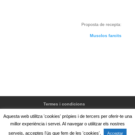
Proposta de recepta:
Musclos farcits
Termes i condicions
Aquesta web utilitza 'cookies' pròpies i de tercers per oferir-te una
millor experiència i servei. Al navegar o utilitzar els nostres
@Confraria de pescadors de Vilanova i la Geltrú, Zona
serveis, acceptes l'ús que fem de les 'cookies'.
Acceptar