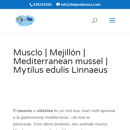
938150250
info@llotjavilanova.com
Musclo | Mejillón |
Mediterranean mussel |
Mytilus edulis Linnaeus
El
musclo
o
clòtxina
és un mol·lusc marí molt apreciat
a la gastronomia mediterrània, i de tota la
península. Com altres bivalves, són animals marins