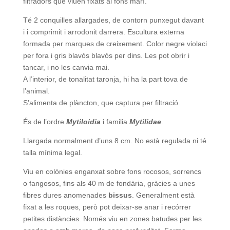
filtradors que viuen fixats al fons marí.
Té 2 conquilles allargades, de contorn punxegut davant
i i comprimit i arrodonit darrera. Escultura externa
formada per marques de creixement. Color negre violaci
per fora i gris blavós blavós per dins. Les pot obrir i
tancar, i no les canvia mai.
A l’interior, de tonalitat taronja, hi ha la part tova de
l’animal.
S’alimenta de plàncton, que captura per filtració.
És de l’ordre
Mytiloidia
i familia
Mytilidae
.
Llargada normalment d’uns 8 cm. No està regulada ni té
talla mínima legal.
Viu en colònies enganxat sobre fons rocosos, sorrencs
o fangosos, fins als 40 m de fondària, gràcies a unes
fibres dures anomenades
bissus
. Generalment està
fixat a les roques, però pot deixar-se anar i recórrer
petites distàncies. Només viu en zones batudes per les