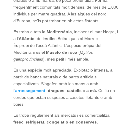
onades o amb marea, de poca profunditat. Forma
freqüentment comunitats molt denses, de més de 1.000
individus per metre quadrat. A les aigües del nord
d’Europa, se’ls pot trobar en objectes flotants.
Es troba a tota la
Mediterrània
, incloent el mar Negre, i
a l’
Atlàntic
, de les illes Britàniques al Marroc.
És propi de l’oceà Atlàntic. L’espècie pròpia del
Mediterrani és el
Musclo de roca
(
Mytilus
galloprovincialis
), més petit i més ample.
És una espècie molt apreciada. Explotació intensa, a
partir de bancs naturals o de parcs artificials
especialitzats. S’agafen amb les mans o amb
l’
arrossegament
,
dragues
,
rastells
o
a mà.
Cultiu en
cordes que estan suspeses a casetes flotants o amb
boies.
Es troba regularment als mercats i es comercialitza
fresc, refrigerat, congelat o en conserves
.