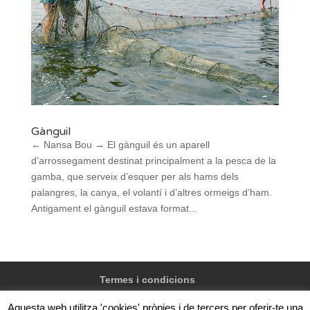
Gànguil
← Nansa Bou → El gànguil és un aparell
d’arrossegament destinat principalment a la pesca de la
gamba, que serveix d’esquer per als hams dels
palangres, la canya, el volantí i d’altres ormeigs d’ham.
Antigament el gànguil estava format...
Termes i condicions
Aquesta web utilitza 'cookies' pròpies i de tercers per oferir-te una