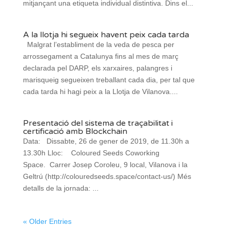
mitjançant una etiqueta individual distintiva. Dins el...
A la llotja hi segueix havent peix cada tarda
Malgrat l’establiment de la veda de pesca per
arrossegament a Catalunya fins al mes de març
declarada pel DARP, els xarxaires, palangres i
marisqueig segueixen treballant cada dia, per tal que
cada tarda hi hagi peix a la Llotja de Vilanova....
Presentació del sistema de traçabilitat i
certificació amb Blockchain
Data: Dissabte, 26 de gener de 2019, de 11.30h a
13.30h Lloc: Coloured Seeds Coworking
Space. Carrer Josep Coroleu, 9 local, Vilanova i la
Geltrú (http://colouredseeds.space/contact-us/) Més
detalls de la jornada: ...
« Older Entries