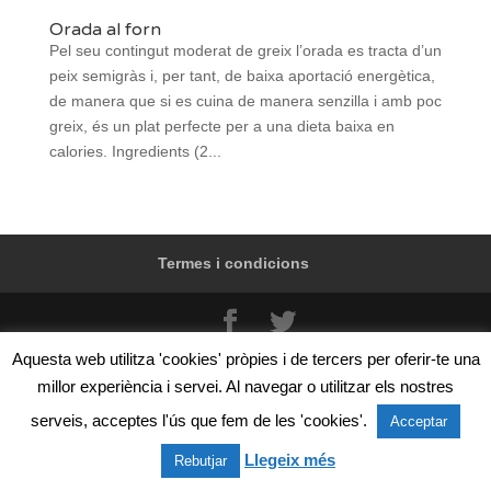
Orada al forn
Pel seu contingut moderat de greix l’orada es tracta d’un
peix semigràs i, per tant, de baixa aportació energètica,
de manera que si es cuina de manera senzilla i amb poc
greix, és un plat perfecte per a una dieta baixa en
calories. Ingredients (2...
Termes i condicions
@Confraria de pescadors de Vilanova i la Geltrú, Zona
Aquesta web utilitza 'cookies' pròpies i de tercers per oferir-te una
de servei del port s/n, 08800 Vilanova i la Geltrú.
millor experiència i servei. Al navegar o utilitzar els nostres
Telèfon: +34 93 815 02 50
serveis, acceptes l'ús que fem de les 'cookies'.
Acceptar
Llegeix més
Rebutjar