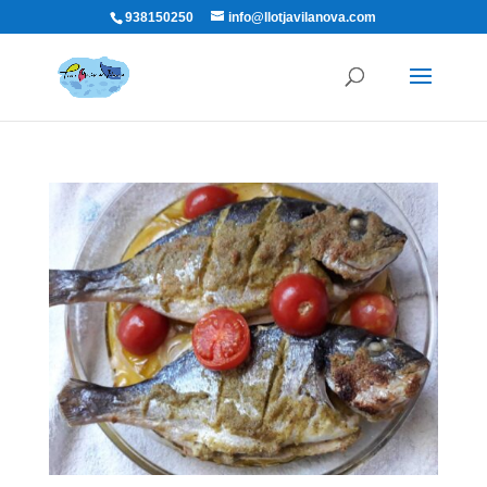
938150250
info@llotjavilanova.com