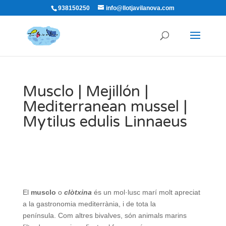
938150250
info@llotjavilanova.com
Musclo | Mejillón |
Mediterranean mussel |
Mytilus edulis Linnaeus
El
musclo
o
clòtxina
és un mol·lusc marí molt apreciat
a la gastronomia mediterrània, i de tota la
península. Com altres bivalves, són animals marins