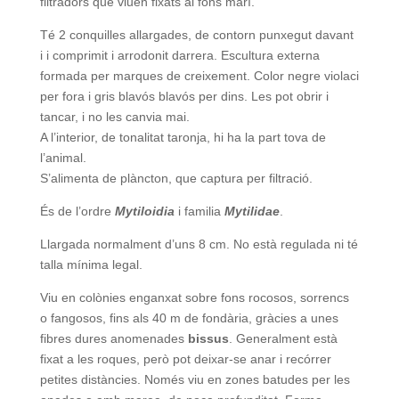
filtradors que viuen fixats al fons marí.
Té 2 conquilles allargades, de contorn punxegut davant
i i comprimit i arrodonit darrera. Escultura externa
formada per marques de creixement. Color negre violaci
per fora i gris blavós blavós per dins. Les pot obrir i
tancar, i no les canvia mai.
A l’interior, de tonalitat taronja, hi ha la part tova de
l’animal.
S’alimenta de plàncton, que captura per filtració.
És de l’ordre
Mytiloidia
i familia
Mytilidae
.
Llargada normalment d’uns 8 cm. No està regulada ni té
talla mínima legal.
Viu en colònies enganxat sobre fons rocosos, sorrencs
o fangosos, fins als 40 m de fondària, gràcies a unes
fibres dures anomenades
bissus
. Generalment està
fixat a les roques, però pot deixar-se anar i recórrer
petites distàncies. Només viu en zones batudes per les