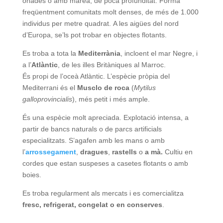
onades o amb marea, de poca profunditat. Forma
freqüentment comunitats molt denses, de més de 1.000
individus per metre quadrat. A les aigües del nord
d’Europa, se’ls pot trobar en objectes flotants.
Es troba a tota la
Mediterrània
, incloent el mar Negre, i
a l’
Atlàntic
, de les illes Britàniques al Marroc.
És propi de l’oceà Atlàntic. L’espècie pròpia del
Mediterrani és el
Musclo de roca
(
Mytilus
galloprovincialis
), més petit i més ample.
És una espècie molt apreciada. Explotació intensa, a
partir de bancs naturals o de parcs artificials
especialitzats. S’agafen amb les mans o amb
l’
arrossegament
,
dragues
,
rastells
o
a mà.
Cultiu en
cordes que estan suspeses a casetes flotants o amb
boies.
Es troba regularment als mercats i es comercialitza
fresc, refrigerat, congelat o en conserves
.