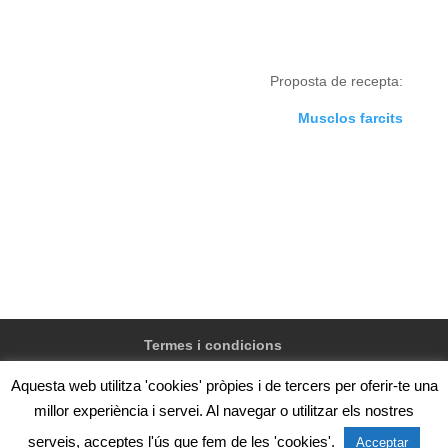
Proposta de recepta:
Musclos farcits
Termes i condicions
Aquesta web utilitza 'cookies' pròpies i de tercers per oferir-te una
millor experiència i servei. Al navegar o utilitzar els nostres
@Confraria de pescadors de Vilanova i la Geltrú, Zona
serveis, acceptes l'ús que fem de les 'cookies'.
Acceptar