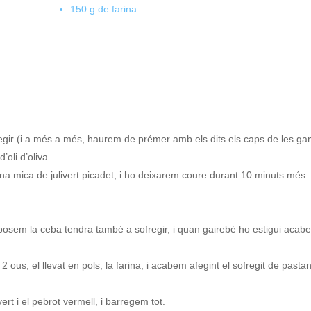
150 g de farina
gir (i a més a més, haurem de prémer amb els dits els caps de les gam
’oli d’oliva.
una mica de julivert picadet, i ho deixarem coure durant 10 minuts més.
.
 posem la ceba tendra també a sofregir, i quan gairebé ho estigui aca
 2 ous, el llevat en pols, la farina, i acabem afegint el sofregit de pa
vert i el pebrot vermell, i barregem tot.