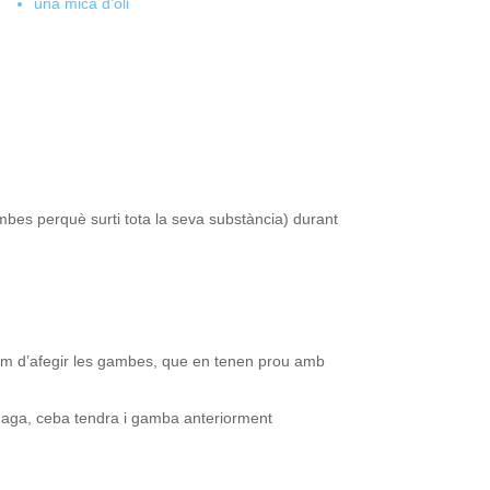
una mica d’oli
bes perquè surti tota la seva substància) durant
bem d’afegir les gambes, que en tenen prou amb
stanaga, ceba tendra i gamba anteriorment