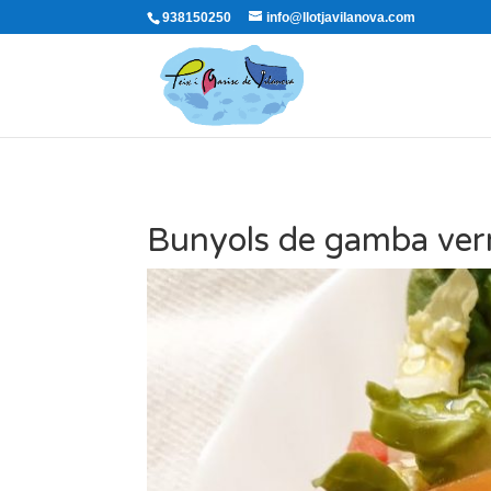
938150250
info@llotjavilanova.com
Bunyols de gamba ver