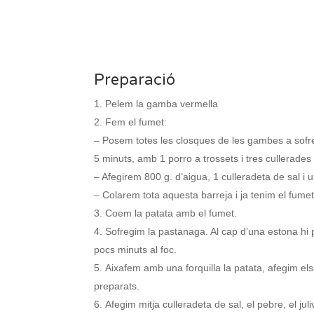
Preparació
Pelem la gamba vermella
Fem el fumet:
– Posem totes les closques de les gambes a sofre
5 minuts, amb 1 porro a trossets i tres cullerades d
– Afegirem 800 g. d’aigua, 1 culleradeta de sal i 
– Colarem tota aquesta barreja i ja tenim el fumet
Coem la patata amb el fumet.
Sofregim la pastanaga. Al cap d’una estona hi
pocs minuts al foc.
Aixafem amb una forquilla la patata, afegim els
preparats.
Afegim mitja culleradeta de sal, el pebre, el juli