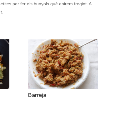
tites per fer els bunyols què anirem fregint. A
t.
Barreja