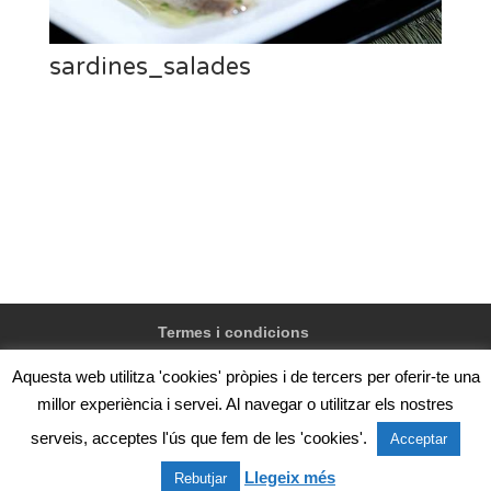
sardines_salades
Termes i condicions
Aquesta web utilitza 'cookies' pròpies i de tercers per oferir-te una
millor experiència i servei. Al navegar o utilitzar els nostres
@Confraria de pescadors de Vilanova i la Geltrú, Zona
serveis, acceptes l'ús que fem de les 'cookies'.
Acceptar
de servei del port s/n, 08800 Vilanova i la Geltrú.
Llegeix més
Telèfon: +34 93 815 02 50
Rebutjar