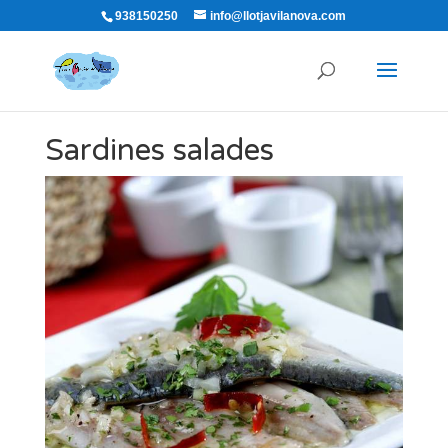
938150250
info@llotjavilanova.com
Sardines salades