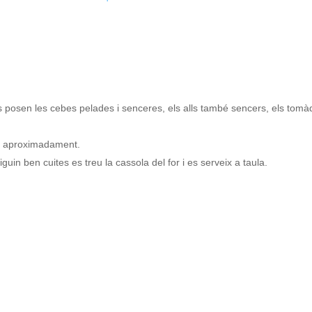
 posen les cebes pelades i senceres, els alls també sencers, els tomàquets
uts aproximadament.
guin ben cuites es treu la cassola del for i es serveix a taula.