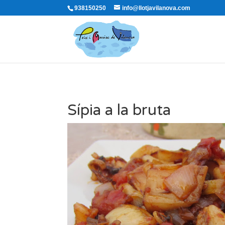
938150250
info@llotjavilanova.com
Sípia a la bruta