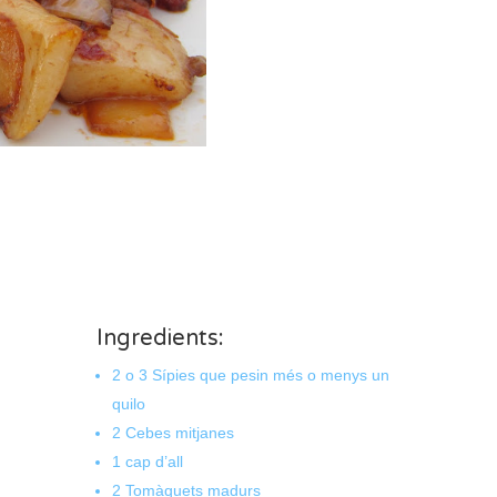
Ingredients:
2 o 3 Sípies que pesin més o menys un
quilo
2 Cebes mitjanes
1 cap d’all
2 Tomàquets madurs