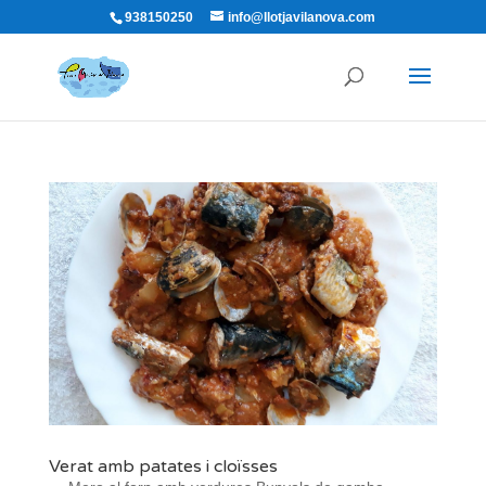
938150250
info@llotjavilanova.com
Verat amb patates i cloïsses