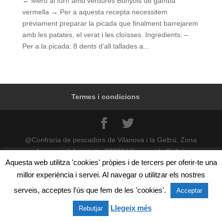
← Mero al forn amb verdures Bunyols de gamba
vermella → Per a aquesta recepta necessitem
prèviament preparar la picada que finalment barrejarem
amb les patates, el verat i les cloïsses. Ingredients: –
Per a la picada: 8 dents d’all tallades a...
Termes i condicions
@Confraria de pescadors de Vilanova i la Geltrú, Zona
de servei del port s/n, 08800 Vilanova i la Geltrú.
Aquesta web utilitza 'cookies' pròpies i de tercers per oferir-te una
Telèfon: +34 93 815 02 50
millor experiència i servei. Al navegar o utilitzar els nostres
serveis, acceptes l'ús que fem de les 'cookies'.
Acceptar
Llegeix més
Rebutjar