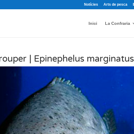
Notícies
Arts de pesca
Inici
La Confraria
rouper | Epinephelus marginatu