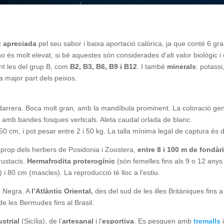
t apreciada
pel seu sabor i baixa aportació calòrica, ja que conté 6 g
o és molt elevat, si bé aquestes són considerades d’alt valor biològic 
nt les del grup B, com
B2, B3, B6, B9 i B12
. I també
minerals
: potassi
 major part dels peixos.
 darrera. Boca molt gran, amb la mandíbula prominent. La coloració ge
amb bandes fosques verticals. Aleta caudal orlada de blanc.
50 cm, i pot pesar entre 2 i 50 kg. La talla mínima legal de captura é
 prop dels herbers de Posidonia i Zoostera,
entre 8 i 100 m de fondàr
rustacis.
Hermafrodita proterogínic
(són femelles fins als 9 o 12 anys
i 80 cm (mascles). La reproducció té lloc a l’estiu.
r Negra. A
l’Atlàntic Oriental,
des del sud de les illes Britàniques fins a 
de les Bermudes fins al Brasil.
strial
(Sicília), de l’
artesanal
i l’
esportiva
. Es pesquen amb
tremalls