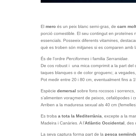
El
mero
és un peix blanc semi-gras, de
carn mol
porció comestible. El seu contingut en proteïnes n
essencials. Posseeix diferents vitamines, destaca
què es troben són mitjanes si es comparen amb la
És de l’ordre
Perciformes
i familia
Serranidae
.
De cos robust i una mica comprimit a la part del
taques blanques o de color groguenc; a vegades, 
Pot medir entre 20 i 80 cm, eventualment fins a 1
Espècie
demersal
sobre fons rocosos i sorrencs,
s’alimenten voraçment de peixos, cefalòpodes i c
Arriben a la maduresa sexual als 40 cm (femelles) 
Es troba
a tota la Mediterrània
, excepte a la ma
Madeira i Canàries. A l’
Atlàntic Occidental
, des 
La seva captura forma part de la
pesca semiindu