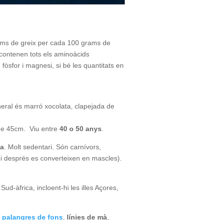
rams de greix per cada 100 grams de
i contenen tots els aminoàcids
, fòsfor i magnesi, si bé les quantitats en
neral és marró xocolata, clapejada de
s de 45cm. Viu entre
40 o 50 anys
.
ia
. Molt sedentari. Són carnívors,
 i després es converteixen en mascles).
Sud-àfrica, incloent-hi les illes Açores,
i
palangres de fons
,
línies de mà
,