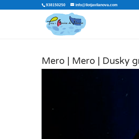
938150250
info@llotjavilanova.com
Mero | Mero | Dusky g