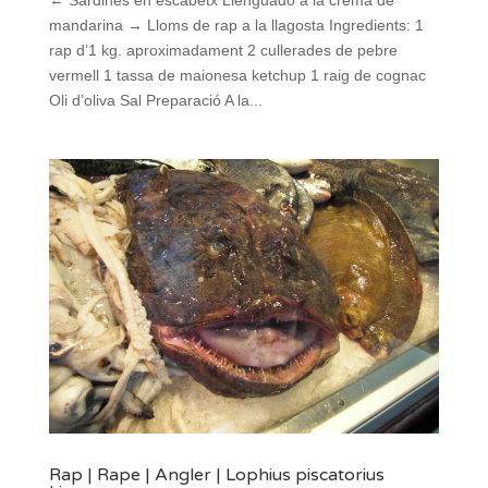
← Sardines en escabetx Llenguado a la crema de
mandarina → Lloms de rap a la llagosta Ingredients: 1
rap d’1 kg. aproximadament 2 cullerades de pebre
vermell 1 tassa de maionesa ketchup 1 raig de cognac
Oli d’oliva Sal Preparació A la...
Rap | Rape | Angler | Lophius piscatorius