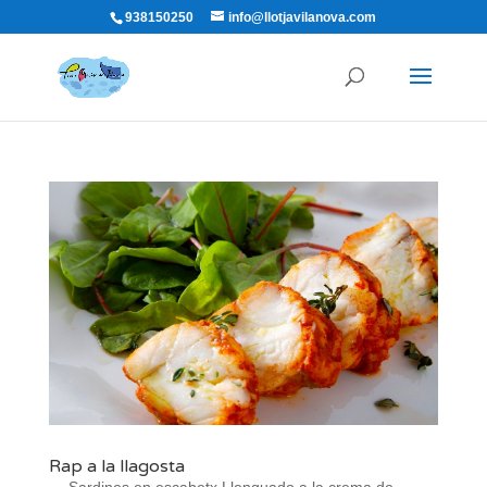
938150250
info@llotjavilanova.com
Rap a la llagosta