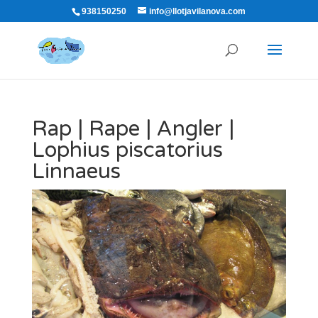
938150250
info@llotjavilanova.com
Rap | Rape | Angler |
Lophius piscatorius
Linnaeus