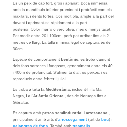
És un peix de cap fort, gros i aplanat. Boca immensa,
amb la mandíbula inferior prominent i protràctil com els
maxilars, i dents fortes. Cos molt pla, ample a la part del
davant i aprimant-se ràpidament a la part
posterior. Color marró o verd oliva, més o menys tacat.
Pot medir entre 20 i 100cm, però pot arribar fins als 2
metres de llarg. La talla mínima legal de captura és de
30cm.
Espècie de comportament
bentònic
, es troba damunt
dels fons sorrencs i fangosos, generalment entre els 40
i 400m de profunditat. S’alimenta d’altres peixos, i es
reprodueix entre febrer i juliol.
Es troba
a tota la Mediterrània,
incloent-hi la Mar
Negra, i a l’
Atlàntic Oriental
, des de Noruega fins a
Gibraltar.
Es captura amb
pesca semiindustrial i artesananal,
principalment amb arts d’
arrossegament
(art de
bou
) i
palangres de fons
. També amb
tresmalls
.