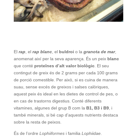
El
rap
, el
rap blanc
, el
buldroi
o la
granota de mar
,
anomenat així per la seva aparença. És un peix
blanc
que conté
proteïnes d’alt valor biològic
. El seu
contingut de greix és de 2 grams per cada 100 grams
de porció comestible. Per això, si es cuina de manera
suau, sense excés de greixos i salses calòriques,
aquest peix és ideal en les dietes de control de pes, o
en cas de trastorns digestius. Conté diferents
vitamines, algunes del grup B com la
B1, B3 i B9
, i
també minerals, si bé cap d’aquests nutrients destaca
sobre la resta de peixos.
És de l’ordre
Lophiiformes
i familia
Lophiidae
.