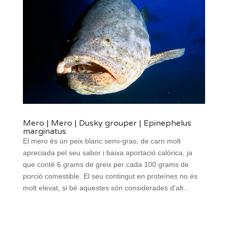
Mero | Mero | Dusky grouper | Epinephelus
marginatus
El mero és un peix blanc semi-gras, de carn molt
apreciada pel seu sabor i baixa aportació calòrica, ja
que conté 6 grams de greix per cada 100 grams de
porció comestible. El seu contingut en proteïnes no és
molt elevat, si bé aquestes són considerades d’alt...