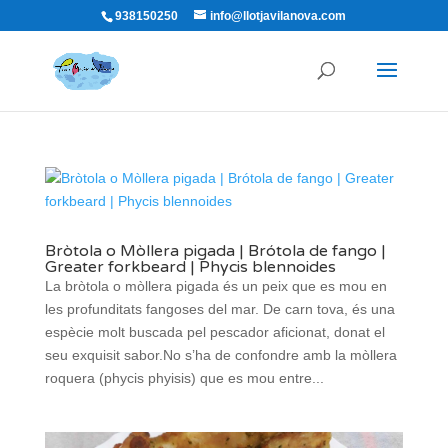
938150250
info@llotjavilanova.com
Bròtola o Mòllera pigada | Brótola de fango |
Greater forkbeard | Phycis blennoides
La bròtola o mòllera pigada és un peix que es mou en
les profunditats fangoses del mar. De carn tova, és una
espècie molt buscada pel pescador aficionat, donat el
seu exquisit sabor.No s’ha de confondre amb la mòllera
roquera (phycis phyisis) que es mou entre...